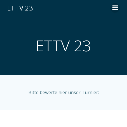
Zum
ETTV 23
Inhalt
springen
ETTV 23
Bitte bewerte hier unser Turnier: